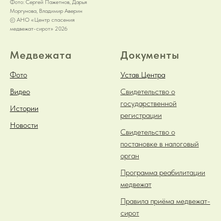
Фото: Сергей Пажетнов, Дарья
Моргунова, Владимир Аверин
© АНО «Центр спасения
медвежат-сирот» 2026
Медвежата
Документы
Фото
Устав Центра
Видео
Свидетельство о
государственной
Истории
регистрации
Новости
Свидетельство о
постановке в налоговый
орган
Программа реабилитации
медвежат
Правила приёма медвежат-
сирот