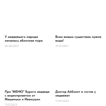
У медвежьего народа
Всем живым существам нужна
началась яблочная пора
вода!
04.08.2023
31.07.2023
Про "МЕНЮ" Бурого медведя
Доктор Айболит в гостях у
с видеоприветом от
медвежат
Машеньки и Иванушки
15.06.2023
11.07.2023