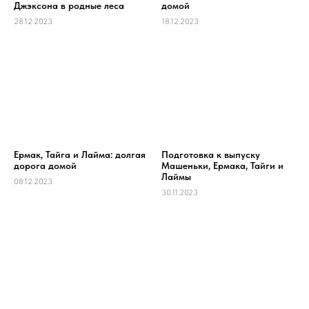
Джэксона в родные леса
домой
28.12.2023
18.12.2023
Ермак, Тайга и Лайма: долгая
Подготовка к выпуску
дорога домой
Машеньки, Ермака, Тайги и
Лаймы
08.12.2023
30.11.2023