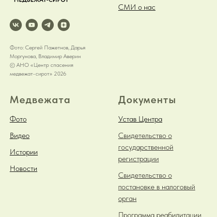
СМИ о нас
Фото: Сергей Пажетнов, Дарья
Моргунова, Владимир Аверин
© АНО «Центр спасения
медвежат-сирот» 2026
Медвежата
Документы
Фото
Устав Центра
Видео
Свидетельство о
государственной
Истории
регистрации
Новости
Свидетельство о
постановке в налоговый
орган
Программа реабилитации